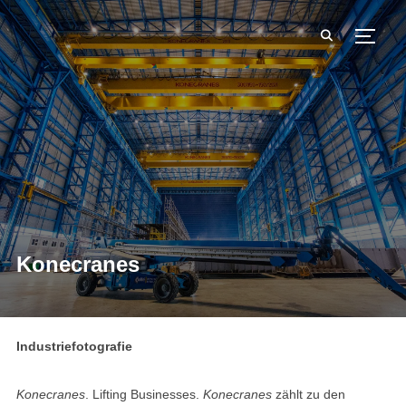
SEIT
Konecranes
Industriefotografie
Konecranes
. Lifting Businesses.
Konecranes
zählt zu den