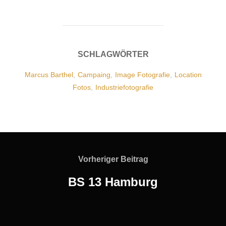
SCHLAGWÖRTER
Marcus Barthel
,
Campaing
,
Image Fotografie
,
Location
Fotos
,
Industriefotografie
Vorheriger Beitrag
BS 13 Hamburg