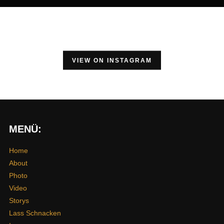
VIEW ON INSTAGRAM
MENÜ:
Home
About
Photo
Video
Storys
Lass Schnacken