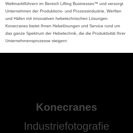
Weltmarktführern im Bereich Lifting Businesses™ und versorgt
Unternehmen der Produktions- und Prozessindustrie, Werften
und Häfen mit innovativen hebetechnischen Lösungen.
Konecranes bietet Ihnen Hebelösungen und Service rund um
das ganze Spektrum der Hebetechnik, die die Produktivität Ihrer
Unternehmensprozesse steigern.
Konecranes
Industriefotografie