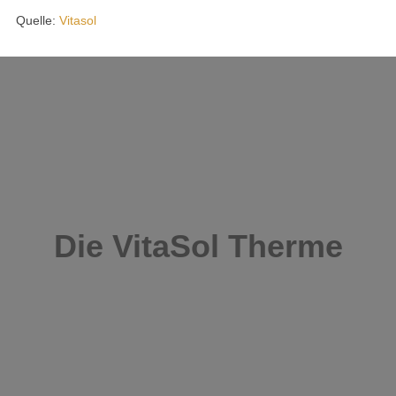
Quelle:
Vitasol
Die VitaSol Therme