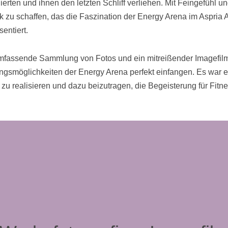
erten und ihnen den letzten Schliff verliehen. Mit Feingefühl u
zu schaffen, das die Faszination der Energy Arena im Aspria Al
entiert.
fassende Sammlung von Fotos und ein mitreißender Imagefilm, 
ningsmöglichkeiten der Energy Arena perfekt einfangen. Es war e
 zu realisieren und dazu beizutragen, die Begeisterung für Fitne