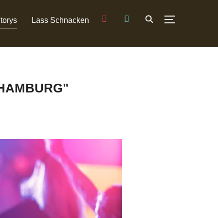
instagram
tiktok
torys
Lass Schnacken
SEITENLEIST
 HAMBURG"