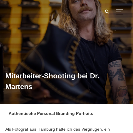
SEIT
Mitarbeiter-Shooting bei Dr.
Martens
– Authentische Personal Branding Portraits
Als Fotograf aus Hamburg hatte ich das Vergnügen, ein