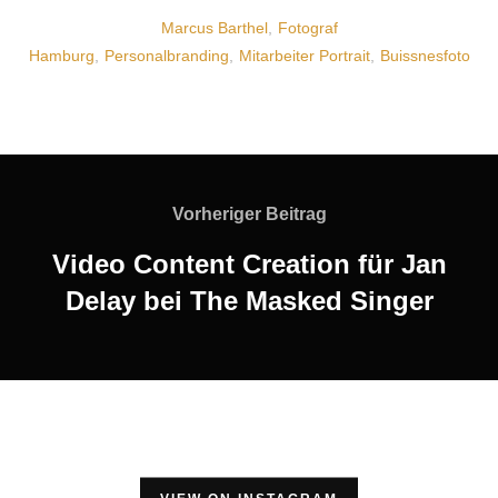
Marcus Barthel
,
Fotograf
Hamburg
,
Personalbranding
,
Mitarbeiter Portrait
,
Buissnesfoto
Vorheriger Beitrag
Video Content Creation für Jan
Delay bei The Masked Singer