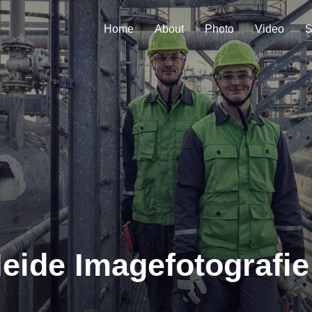
Home
About
Photo
Video
S
Heide Imagefotografie 