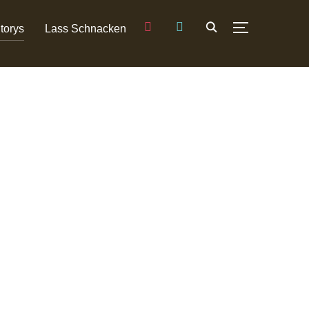
instagram
tiktok
torys
Lass Schnacken
SEITENLEIST